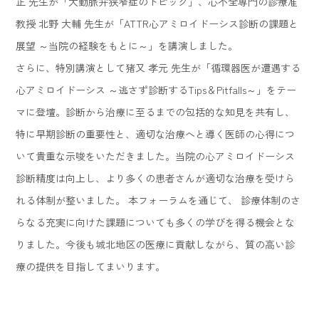
正 先生が「大動脈弁狭窄症のトピック」、心不全専門の診療准
教授 北野 大輔 先生が「ATTR心アミロイドーシス診断の課題と
展望 ～当院の経験をもとに～」を講演しました。
さらに、特別講演として猪又 孝元 先生が「循環器医が遭遇する
心アミロイドーシス ～逃さず診断するTips＆Pitfalls～」をテー
マに登壇。診断から治療に至るまでの包括的な知見を共有し、
特に早期診断の重要性と、適切な治療へと導く医師の心得につ
いて貴重な示唆をいただきました。当院の心アミロイドーシス
診断精度は向上し、より多くの患者さんが適切な治療を受けら
れる体制が整いました。 本フォーラムを通じて、 診療体制のさ
らなる充実に向けた課題についても多くの学びを得る機会とな
りました。今後も城北地区の医療に貢献しながら、質の高い診
療の提供を目指してまいります。